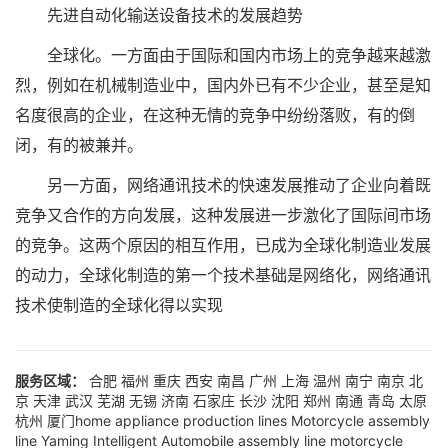
先进自动化输送设备技术的发展趋势
全球化。一方面由于国际和国内市场上的竞争越来越激
烈，例如在机械制造业中，国内外已有不少企业，甚至是知
名度很高的企业，在这种无情的竞争中纷纷落败，有的倒
闭，有的被兼并。
另一方面，网络通讯技术的快速发展推动了企业向着既
竞争又合作的方向发展，这种发展进一步激化了国际间市场
的竞争。这两个原因的相互作用，已成为全球化制造业发展
的动力，全球化制造的第一个技术基础是网络化，网络通讯
技术使制造的全球化得以实现
服务区域：
合肥
福州
重庆
西安
南昌
广州
上海
温州
南宁
南京
北
京
天津
武汉
芜湖
无锡
济南
石家庄
长沙
沈阳
郑州
南通
青岛
太原
杭州
厦门
home appliance production lines
Motorcycle assembly
line
Yaming Intelligent
Automobile assembly line
motorcycle