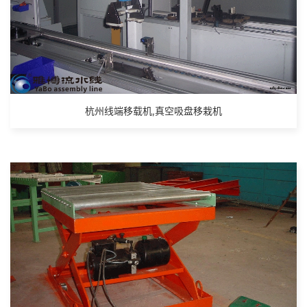
杭州线端移载机,真空吸盘移栽机